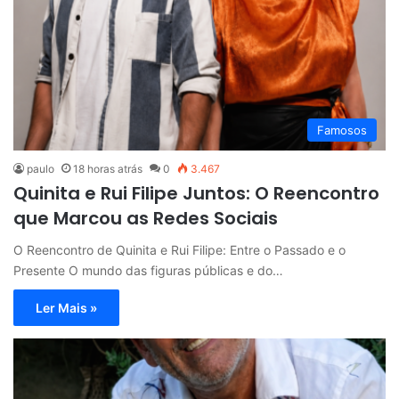
Famosos
paulo
18 horas atrás
0
3.467
Quinita e Rui Filipe Juntos: O Reencontro
que Marcou as Redes Sociais
O Reencontro de Quinita e Rui Filipe: Entre o Passado e o
Presente O mundo das figuras públicas e do…
Ler Mais »