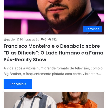
Famosos
paulo
10 horas atrás
0
152
Francisco Monteiro e o Desabafo sobre
“Dias Difíceis”: O Lado Humano da Fama
Pós-Reality Show
A vida após a vitória num grande formato de televisão, como o
Big Brother, é frequentemente pintada com cores vibrantes:…
Ler Mais »